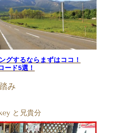
ングするならまずはココ！
ロード5選！
踏み
ey と兄貴分