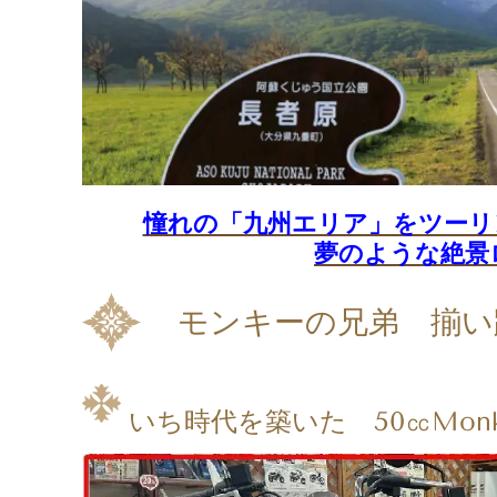
憧れの「九州エリア」をツーリ
夢のような絶景
モンキーの兄弟 揃い
いち時代を築いた 50㏄Monk