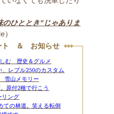
ていなくても洗車したり
味のひととき”じゃありま
ide）
ート ＆ お知らせ
しむ 歴史＆グルメ
、レブル250のカスタム
 雪山メモリー
。原付2種で行こう
ーリング
初めての林道。笑える転倒