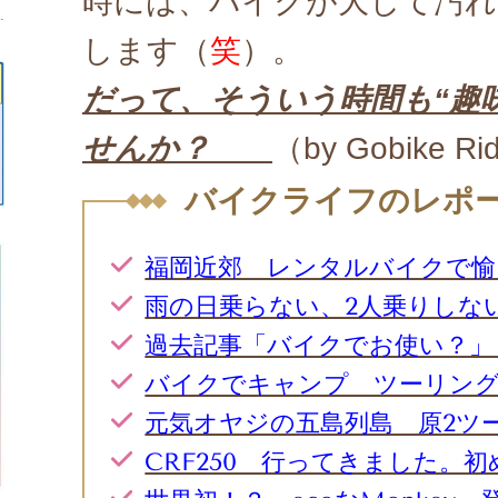
時には、バイクが大して汚れ
します（
笑
）。
だって、そういう時間も“趣
せんか？
（by Gobike R
バイクライフのレポ
福岡近郊 レンタルバイクで愉
雨の日乗らない、2人乗りしない
過去記事「バイクでお使い？」
バイクでキャンプ ツーリング
元気オヤジの五島列島 原2ツ
CRF250 行ってきました。