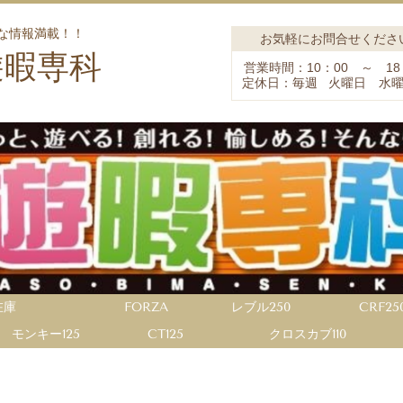
な情報満載！！
お気軽にお問合せくださ
遊暇専科
営業時間：10：00 ～ 18
定休日：毎週 火曜日 水
在庫
FORZA
レブル250
CRF25
モンキー125
CT125
クロスカブ110