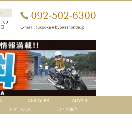
092-502-6300
い
：00
E-mail：
fukuoka★bypasshonda.jp
曜日
0L
CBR250RR
ADV160
カブ C125
バイク修理