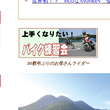
世界初！？ ecoなMonkey
30数年ぶりのお母さんライダー