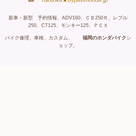
fukuoka★bypasshonda.jp
新車・新型 予約情報、ADV160、ＣＢ250Ｒ、レブル
250、CT125、モンキー125、ＰＣＸ
バイク修理、車検、カスタム、
福岡のホンダバイク
シ
ョップ。