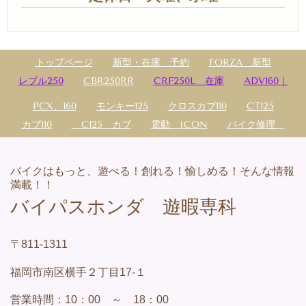
トップページ
新型・在庫 予約
FORZA 新型
レブル250
CBR250RR
CRF250L 在庫
ADV160｜
PCX、160
モンキー125
クロスカブ110
CT125
カブ110
C125 カブ
電動 ICON
バイク修理
バイクはもっと、遊べる！創れる！愉しめる！そんな情報
満載！！
バイパスホンダ 遊暇専科
〒811-1311
福岡市南区横手２丁目17-１
営業
時間：
10：00 ～ 18：00