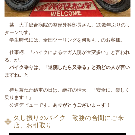
某 大手総合病院の整形外科部長さん。20数年ぶりのリ
ターンです。
学生時代には、全国ツーリングを何度も…のお客様。
仕事柄、「バイクによるケガ入院が大変多い」と言われ
る。が、
バイク乗りは、「退院したら又乗る」と殆どの人が言い
ますね。
と
待ち兼ねた納車の日は、絶好の晴天。「安全に、楽しく
乗ります！」
公道デビューです。
ありがとうございま～す！
久し振りのバイク 勤務の合間にご来
店、お引取り