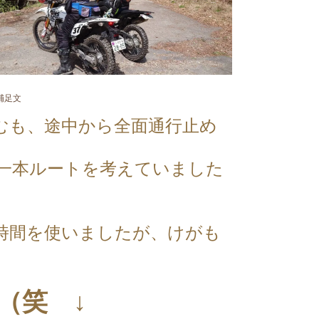
補足文
むも、途中から全面通行止め
一本ルートを考えていました
時間を使いましたが、けがも
（笑 ↓