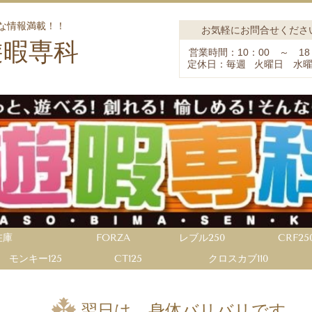
な情報満載！！
お気軽にお問合せくださ
遊暇専科
営業時間：10：00 ～ 18
定休日：毎週 火曜日 水
在庫
FORZA
レブル250
CRF25
モンキー125
CT125
クロスカブ110
翌日は、身体バリバリです