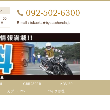
092-502-6300
い
：00
E-mail：
fukuoka★bypasshonda.jp
曜日
0L
CBR250RR
ADV160
カブ C125
バイク修理