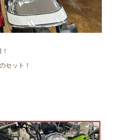
慮！
どのセット！