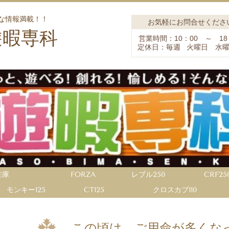
な情報満載！！
お気軽にお問合せくださ
遊暇専科
営業時間：10：00 ～ 18
定休日：毎週 火曜日 水
在庫
FORZA
レブル250
CRF25
モンキー125
CT125
クロスカブ110
この頃は、ご用命が多くな