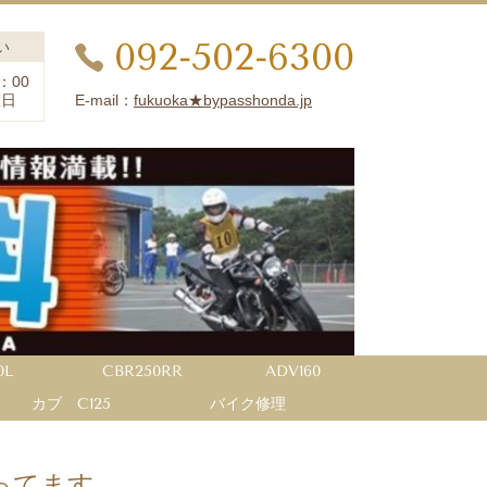
092-502-6300
い
：00
E-mail：
fukuoka★bypasshonda.jp
曜日
0L
CBR250RR
ADV160
カブ C125
バイク修理
ってます