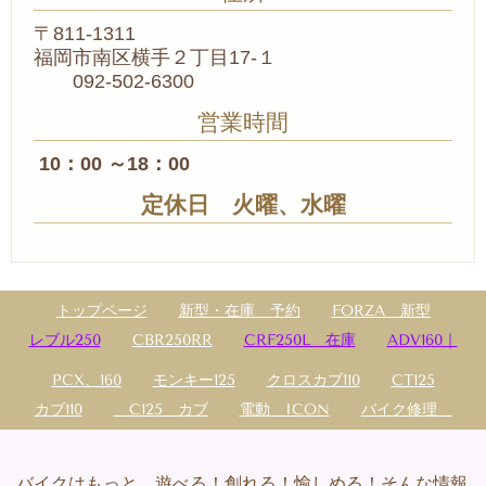
〒811-1311
福岡市南区横手２丁目17-１
092-502-6300
営業時間
10：00 ～18：00
定休日 火曜、水曜
トップページ
新型・在庫 予約
FORZA 新型
レブル250
CBR250RR
CRF250L 在庫
ADV160｜
PCX、160
モンキー125
クロスカブ110
CT125
カブ110
C125 カブ
電動 ICON
バイク修理
バイクはもっと、遊べる！創れる！愉しめる！そんな情報