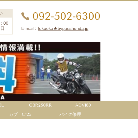
092-502-6300
い
：00
E-mail：
fukuoka★bypasshonda.jp
曜日
0L
CBR250RR
ADV160
カブ C125
バイク修理