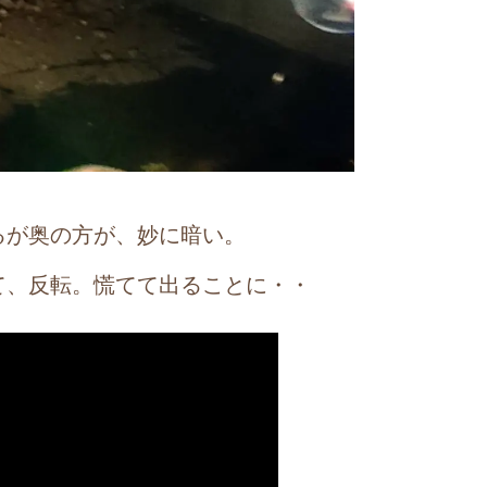
が奥の方が、妙に暗い。
て、反転。慌てて出ることに・・