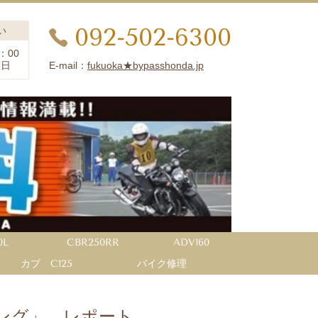
092-502-6300
い
：00
E-mail：
fukuoka★bypasshonda.jp
曜日
0L
CBR250RR
ADV160
カブ C125
バイク修理
ング」 レポート