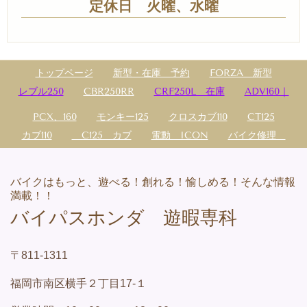
定休日 火曜、水曜
トップページ
新型・在庫 予約
FORZA 新型
レブル250
CBR250RR
CRF250L 在庫
ADV160｜
PCX、160
モンキー125
クロスカブ110
CT125
カブ110
C125 カブ
電動 ICON
バイク修理
バイクはもっと、遊べる！創れる！愉しめる！そんな情報
満載！！
バイパスホンダ 遊暇専科
〒811-1311
福岡市南区横手２丁目17-１