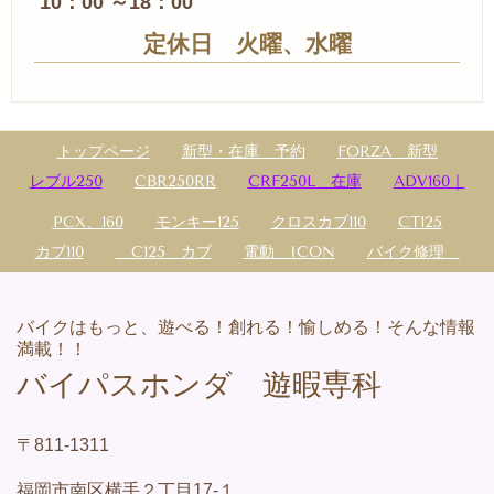
10：00 ～18：00
定休日 火曜、水曜
トップページ
新型・在庫 予約
FORZA 新型
レブル250
CBR250RR
CRF250L 在庫
ADV160｜
PCX、160
モンキー125
クロスカブ110
CT125
カブ110
C125 カブ
電動 ICON
バイク修理
バイクはもっと、遊べる！創れる！愉しめる！そんな情報
満載！！
バイパスホンダ 遊暇専科
〒811-1311
福岡市南区横手２丁目17-１