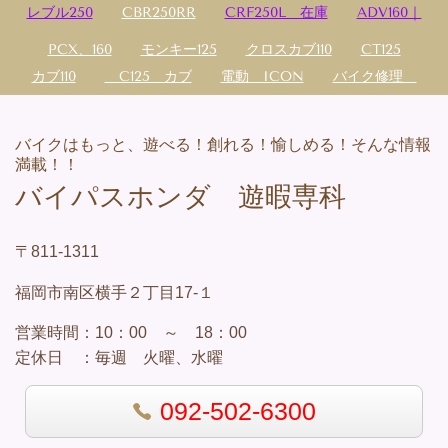
レブル250
CBR250RR
CRF250L 在庫
ADV160｜
PCX、160
モンキー125
クロスカブ110
CT125
カブ110
C125 カブ
電動 ICON
バイク修理
バイクはもっと、遊べる！創れる！愉しめる！そんな情報
満載！！
バイパスホンダ 遊暇専科
〒811-1311
福岡市南区横手２丁目17-１
営業
時間：
10：00 ～ 18：00
定休日 ：
毎週 火曜、水曜
092-502-6300