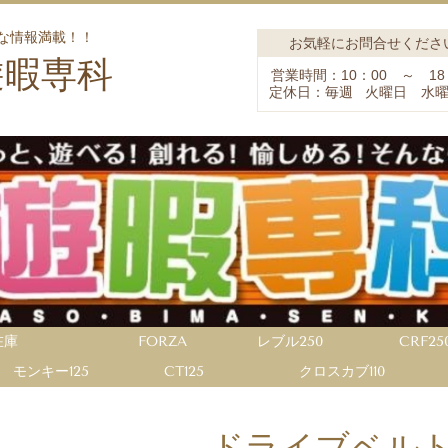
な情報満載！！
お気軽にお問合せくださ
遊暇専科
営業時間：10：00 ～ 18
定休日：毎週 火曜日 水
在庫
FORZA
レブル250
CRF25
モンキー125
CT125
クロスカブ110