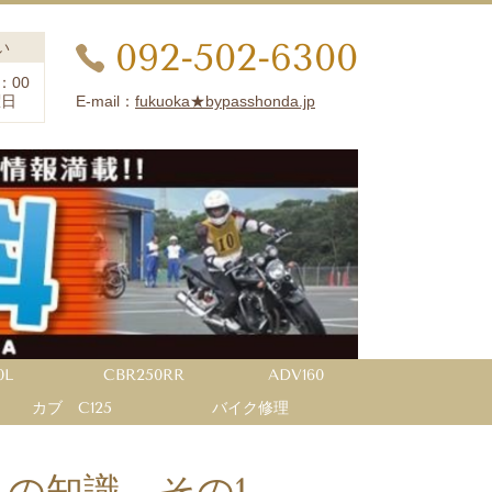
092-502-6300
い
：00
E-mail：
fukuoka★bypasshonda.jp
曜日
0L
CBR250RR
ADV160
カブ C125
バイク修理