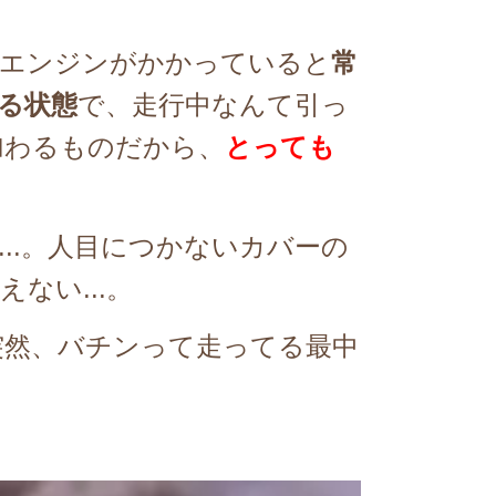
エンジンがかかっていると
常
る状態
で、
走行中なんて引っ
加わるものだから、
とっても
.。
人目につかないカバーの
ない...。
突然、バチンって走ってる最中