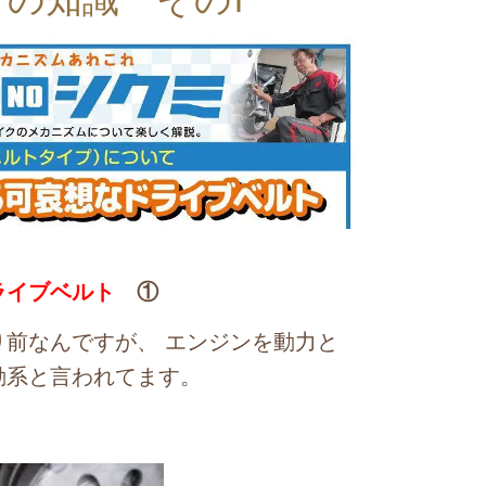
の知識 その1
ライブベルト
①
り前なんですが、
エンジンを動力と
動系
と言われてます。