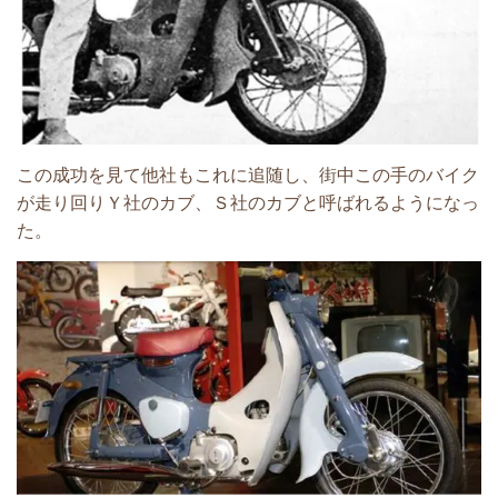
この成功を見て他社もこれに追随し、街中この手の
バイク
が走り回りＹ社のカブ、Ｓ社のカブと
呼ばれるようになっ
た。