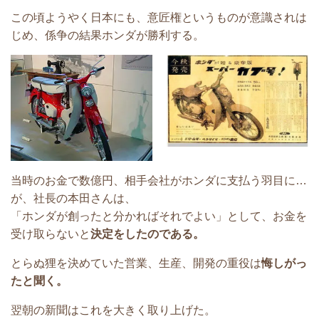
この頃ようやく日本にも、意匠権というものが
意識されは
じめ、係争の結果ホンダが勝利する。
当時のお金で数億円、相手会社がホンダに支払う
羽目に…
が、社長の本田さんは、
「ホンダが創ったと分かればそれでよい」
として、お金を
受け取らないと
決定をしたのである。
とらぬ狸を決めていた営業、生産、開発の重役は
悔しがっ
たと聞く。
翌朝の新聞はこれを大きく取り上げた。