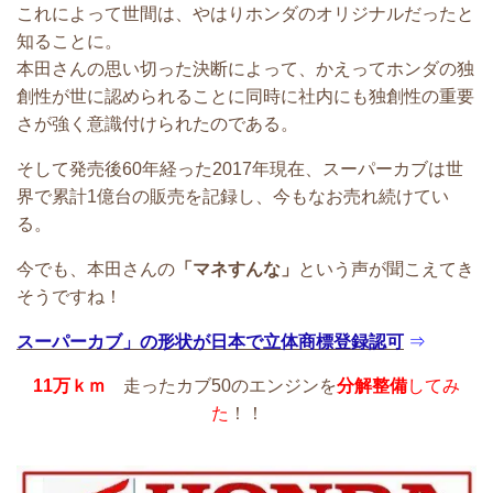
これによって世間は、
やはりホンダのオリジナルだったと
知ることに。
本田さんの思い切った決断によって、
かえってホンダの独
創性が世に認められることに
同時に社内にも独創性の重要
さが強く
意識付けられたのである。
そして発売後60年経った2017年現在、
スーパーカブは世
界で累計1億台の販売を記録し、
今もなお売れ続けてい
る。
今でも、本田さんの
「マネすんな」
という声が
聞こえてき
そうですね！
スーパーカブ」の形状が日本で立体商標登録認可
⇒
11万ｋｍ
走ったカブ50のエンジンを
分解整備
してみ
た
！！