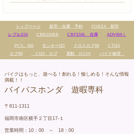
トップページ
新型・在庫 予約
FORZA 新型
レブル250
CBR250RR
CRF250L 在庫
ADV160｜
PCX、160
モンキー125
クロスカブ110
CT125
カブ110
C125 カブ
電動 ICON
バイク修理
バイクはもっと、遊べる！創れる！愉しめる！そんな情報
満載！！
バイパスホンダ 遊暇専科
〒811-1311
福岡市南区横手２丁目17-１
営業
時間：
10：00 ～ 18：00